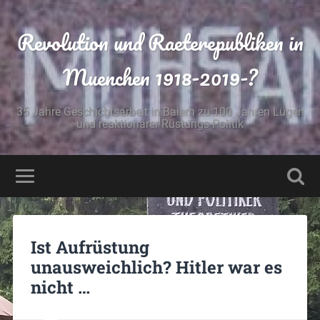
Revolution und Raeterepubliken in
Muenchen 1918-2019-?
35 Jahre Geschichtsarbeit in Baiern zu 100 Jahren Lügen
und reaktionärer Rüstungs-Politik
Ist Aufrüstung
unausweichlich? Hitler war es
nicht …