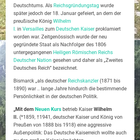
Deutschtums. Als
Reichsgründungstag
wurde
später jedoch der 18. Januar gefeiert, an dem der
preußische König
Wilhelm
I.
in
Versailles
zum
Deutschen Kaiser
proklamiert
worden war. Zeitgenössisch wurde der neu
gegründete Staat als Nachfolger des 1806
untergegangenen
Heiligen Römischen Reichs
Deutscher Nation
gesehen und daher als „Zweites
Deutsches Reich“ bezeichnet.
Bismarck „als deutscher
Reichskanzler
(1871 bis
1890) war .. lange Jahre hindurch die bestimmende
Persönlichkeit in der deutschen Politik.
„Mit dem
Neuen Kurs
betrieb Kaiser
Wilhelm
II.
(*1859, †1941, deutscher Kaiser und König von
Preußen von 1888 bis 1918) eine aggressive
Außenpolitik: Das Deutsche Kaiserreich wollte auch