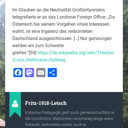
Im Glauben an die Neutralität Großbritanniens
telegrafierte er an das Londoner Foreign Office: „Da
Österreich bei seinem Vorgehen vitale Interessen
wahrt, ist eine Ingerenz des verbündeten
Deutschland ausgeschlossen. […] Nur gezwungen
werden wir zum Schwerte
greifen.“[59]
https://de.wikipedia.org/wiki/Theobal
d_von_Bethmann_Hollweg
Facebook
Mastodon
Email
Teilen
Fritz-1918-Letsch
Kritische Pädagogik geht auch gemeinschaftlich in
die Geschichte: #München verschwieg lange seine
Rätezeit, verbreitete weiter, auch in