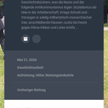
Geschichtsbüchern, was die Nazis und der
folgende Antikommunismus logen: Sozialismus als
Idee in der Arbeiterschaft, Kriegs-Schuld und -
Versagen in adelig-militaristisch-monarchischer
Gier, anschließende Klassen-Justiz bis heute
gegen Klima-Kleber und Linke Antifa ...
Mai 21, 2026
Geschichtsarbeit
Aufrüstung
,
Hitler
,
Rüstungsindustrie
Vorheriger Beitrag