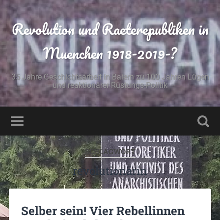
Revolution und Raeterepubliken in
Muenchen 1918-2019-?
35 Jahre Geschichtsarbeit in Baiern zu 100 Jahren Lügen
und reaktionärer Rüstungs-Politik
SCHLAGWORT
revolutionärin
Selber sein! Vier Rebellinnen