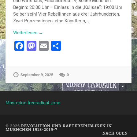
und Wirtshaus, Fraunhoferstr. 9, 80469 München
Beginn: 20:00 Uhr – Einlass in die „Kulisse“: 19:00 Uhr
Selber sein! Vier Rebellinnen aus drei Jahrhunderten.
Zwei Prinzessinnen, eine Künstlerin,…
Weiterlesen →
Facebook
Mastodon
Email
Teilen
September 9, 2025
0
Mastodon freeradical.zone
© 2026
REVOLUTION UND RAETEREPUBLIKEN IN
MUENCHEN 1918-2019-?
NACH OBEN ↑