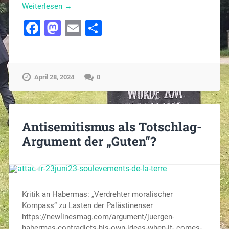
Weiterlesen →
Facebook
Mastodon
Email
Teilen
April 28, 2024
0
Antisemitismus als Totschlag-
Argument der „Guten“?
Kritik an Habermas: „Verdrehter moralischer
Kompass“ zu Lasten der Palästinenser
https://newlinesmag.com/argument/juergen-
habermas-contradicts-his-own-ideas-when-it- comes-