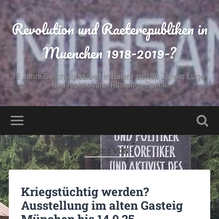
Revolution und Raeterepubliken in
Muenchen 1918-2019-?
35 Jahre Geschichtsarbeit in Baiern zu 100 Jahren Lügen
und reaktionärer Rüstungs-Politik
SEITE 2 VON 3
Kriegstüchtig werden?
Ausstellung im alten Gasteig
München bis 14.9.25