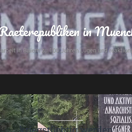
 Raeterepubliken in Muenc
arbeit in Baiern zu 100 Jahren Lügen und reaktionä
SCHLAGWORT
kriegstüchtig werden