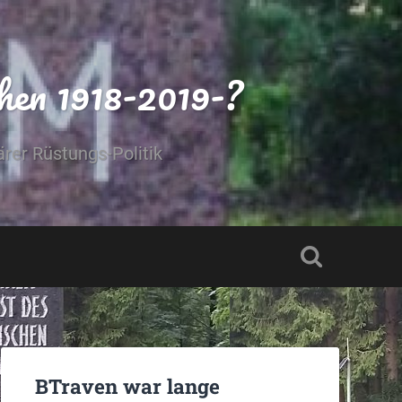
hen 1918-2019-?
rer Rüstungs-Politik
BTraven war lange