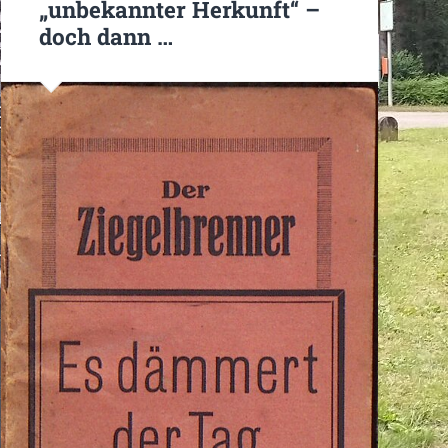
„unbekannter Herkunft“ –
doch dann …