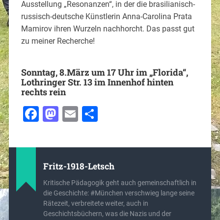
Ausstellung „Resonanzen“, in der die brasilianisch-
russisch-
deutsche Künstlerin Anna-Carolina Prata
Mamirov ihren Wurzeln nachhorcht. Das passt gut
zu meiner Recherche!
Sonntag, 8.März um 17 Uhr im „Florida“,
Lothringer Str. 13 im Innenhof hinten
rechts rein
Facebook
Mastodon
Email
Teilen
Fritz-1918-Letsch
Kritische Pädagogik geht auch gemeinschaftlich in
die Geschichte: #München verschwieg lange seine
Rätezeit, verbreitete weiter, auch in
Geschichtsbüchern, was die Nazis und der