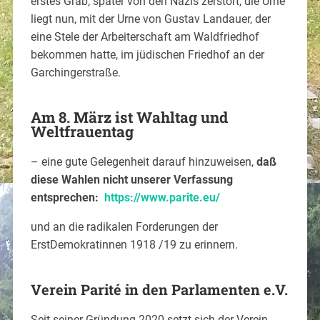
erstes Grab, später von den Nazis zerstört, die Urne
liegt nun, mit der Urne von Gustav Landauer, der
eine Stele der Arbeiterschaft am Waldfriedhof
bekommen hatte, im jüdischen Friedhof an der
Garchingerstraße.
Am 8. März ist Wahltag und
Weltfrauentag
– eine gute Gelegenheit darauf hinzuweisen,
daß
diese Wahlen nicht unserer Verfassung
entsprechen:
https://www.parite.eu/
und an die radikalen Forderungen der
ErstDemokratinnen 1918 /19 zu erinnern.
Verein Parité in den Parlamenten e.V.
Seit seiner Gründung 2020 setzt sich der Verein