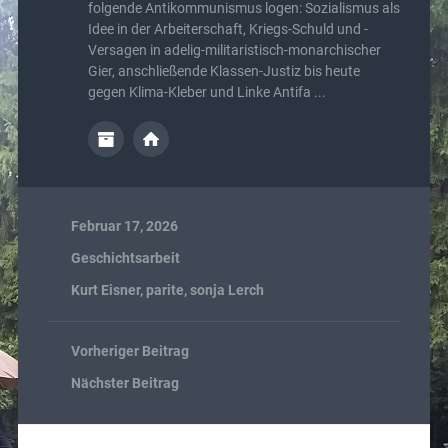
folgende Antikommunismus logen: Sozialismus als
Idee in der Arbeiterschaft, Kriegs-Schuld und -
Versagen in adelig-militaristisch-monarchischer
Gier, anschließende Klassen-Justiz bis heute
gegen Klima-Kleber und Linke Antifa ...
Februar 17, 2026
Geschichtsarbeit
Kurt Eisner
,
parite
,
sonja Lerch
Vorheriger Beitrag
Nächster Beitrag