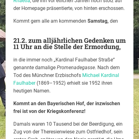
Rhaetia
, die ihn vor etlichen Jahren noch stolz auf
der Homepage präsentierte, von hinten erschossen.
Kommt gern alle am kommenden
Samstag,
den
21.2. zum alljährlichen Gedenken um
11 Uhr an die Stelle der Ermordung,
in die immer noch „Kardinal Faulhaber Straße“
genannte damalige
Promenadegasse
. Nach dem
Tod des Münchner Erzbischofs
Michael Kardinal
Faulhaber
(1869–1952) erhielt sie 1952 ihren
heutigen Namen.
Kommt an den Bayerischen Hof, der inzwischen
frei ist von der Kriegskonferenz!
Damals waren 10 Tausend bei der Beerdigung, ein
Zug von der Theresienwiese zum Ostfriedhof, sein