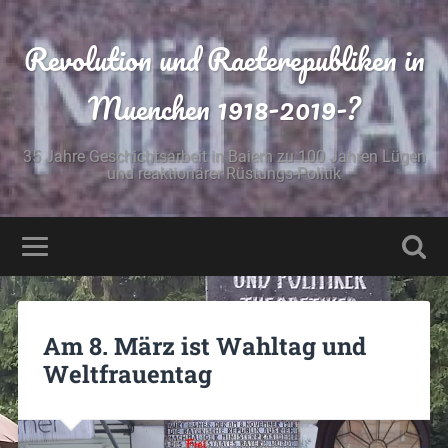
Revolution und Raeterepubliken in
Muenchen 1918-2019-?
35 Jahre Geschichtsarbeit in Baiern zu 100 Jahren Lügen
und reaktionärer Rüstungs-Politik
Am 8. März ist Wahltag und
Weltfrauentag