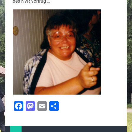
des KVR vortrug …
Facebook
Mastodon
Email
Teilen