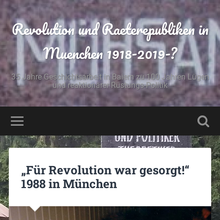
Revolution und Raeterepubliken in
Muenchen 1918-2019-?
35 Jahre Geschichtsarbeit in Baiern zu 100 Jahren Lügen
und reaktionärer Rüstungs-Politik
„Für Revolution war gesorgt!“
1988 in München