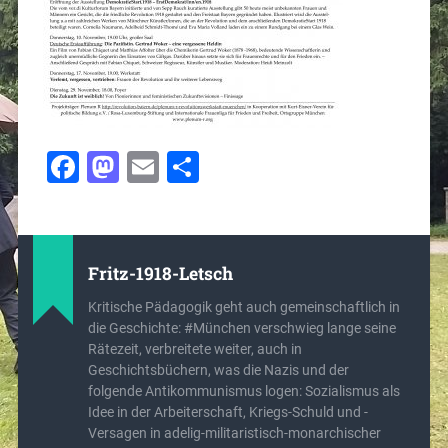
Facebook
Mastodon
Email
Teilen
Fritz-1918-Letsch
Kritische Pädagogik geht auch gemeinschaftlich in
die Geschichte: #München verschwieg lange seine
Rätezeit, verbreitete weiter, auch in
Geschichtsbüchern, was die Nazis und der
folgende Antikommunismus logen: Sozialismus als
Idee in der Arbeiterschaft, Kriegs-Schuld und -
Versagen in adelig-militaristisch-monarchischer