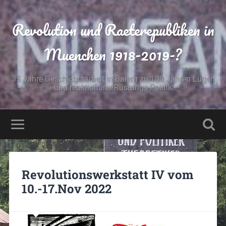
Revolution und Raeterepubliken in
Muenchen 1918-2019-?
35 Jahre Geschichtsarbeit in Baiern zu 100 Jahren Lügen
und reaktionärer Rüstungs-Politik
Revolutionswerkstatt IV vom
10.-17.Nov 2022