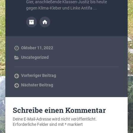
Gier, anschließende Klassen-Justiz bis heute
gegen Klima-Kleber und Linke Antifa ...
Oktober 11, 2022
Uncategorized
Vorheriger Beitrag
Nächster Beitrag
Schreibe einen Kommentar
Deine E-Mail-Adresse wird nicht veröffentlicht.
Erforderliche Felder sind mit
*
markiert