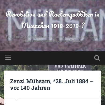
Revolution und Raeterepubliken in
Muenchen 1918-2019-?
35 Jahre Geschichtsarbeit in Baiern zu 100 Jahren Lügen
und reaktionärer Rüstungs-Politik
Zenzl Mühsam, *28. Juli 1884 –
vor 140 Jahren