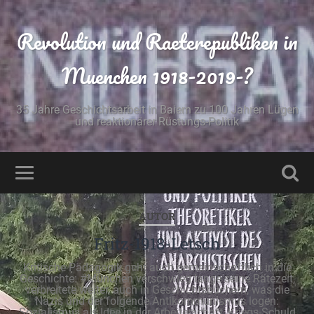
Revolution und Raeterepubliken in
Muenchen 1918-2019-?
35 Jahre Geschichtsarbeit in Baiern zu 100 Jahren Lügen
und reaktionärer Rüstungs-Politik
AUTOR
Fritz-1918-Letsch
Kritische Pädagogik geht auch gemeinschaftlich in die
Geschichte: #München verschwieg lange seine Rätezeit,
verbreitete weiter, auch in Geschichtsbüchern, was die
Nazis und der folgende Antikommunismus logen:
Sozialismus als Idee in der Arbeiterschaft, Kriegs-Schuld